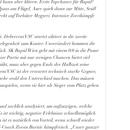
id kann aber klären. Erste Topchance für Rapid! 
ass am Flügel, Auer spielt dann zur Mitte, Seidl 
rekt auf Torhüter Megyeri. Intensive Zweikämpfe 
 Debreceni VSC startet aktiver in die zweite 
Gelegenheit zum Konter. Unverändert kommen die 
k. SK Rapid Wien geht mit einem 0:0 in die Pause 
ve Partie mit nur wenigen Chancen bietet viel 
müht, muss aber gegen Ende der Halbzeit seine 
ceni VSC ist der erwartet technisch starke Gegner, 
sehr wohl den Unterschied machen. Das müssen 
ausspielen, wenn sie hier als Sieger vom Platz gehen 
nd sachlich analysiert, um aufzuzeigen, welche 
 ist wichtig, negative Erlebnisse schnellstmöglich 
ist es natürlich von Vorteil, wenn schnell wieder 
id-Coach Zoran Barisic kämpferisch. „Unser ganzer 