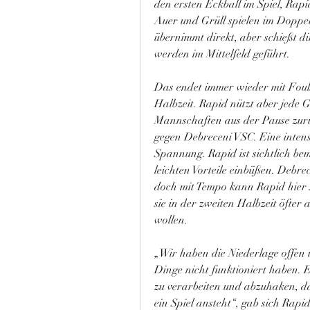
den ersten Eckball im Spiel, Rap
Auer und Grüll spielen im Doppelp
übernimmt direkt, aber schießt di
werden im Mittelfeld geführt.
Das endet immer wieder mit Fouls.
Halbzeit. Rapid nützt aber jede 
Mannschaften aus der Pause zurüc
gegen Debreceni VSC. Eine intensi
Spannung. Rapid ist sichtlich be
leichten Vorteile einbüßen. Debre
doch mit Tempo kann Rapid hier 
sie in der zweiten Halbzeit öfter 
wollen.
„Wir haben die Niederlage offen u
Dinge nicht funktioniert haben. Es
zu verarbeiten und abzuhaken, da 
ein Spiel ansteht“, gab sich Rap