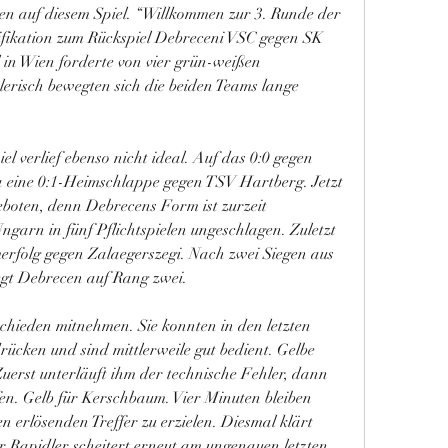
gen auf diesem Spiel. “Willkommen zur 3. Runde der 
ikation zum Rückspiel Debreceni VSC gegen SK 
 in Wien forderte von vier grün-weißen 
erisch bewegten sich die beiden Teams lange 
l verlief ebenso nicht ideal. Auf das 0:0 gegen 
a eine 0:1-Heimschlappe gegen TSV Hartberg. Jetzt 
geboten, denn Debrecens Form ist zurzeit 
ngarn in fünf Pflichtspielen ungeschlagen. Zuletzt 
erfolg gegen Zalaegerszegi. Nach zwei Siegen aus 
iegt Debrecen auf Rang zwei.
hieden mitnehmen. Sie konnten in den letzten 
ücken und sind mittlerweile gut bedient. Gelbe 
rst unterläuft ihm der technische Fehler, dann 
en. Gelb für Kerschbaum. Vier Minuten bleiben 
n erlösenden Treffer zu erzielen. Diesmal klärt 
r Rapidler scheitert erneut am ungenauen letzten 