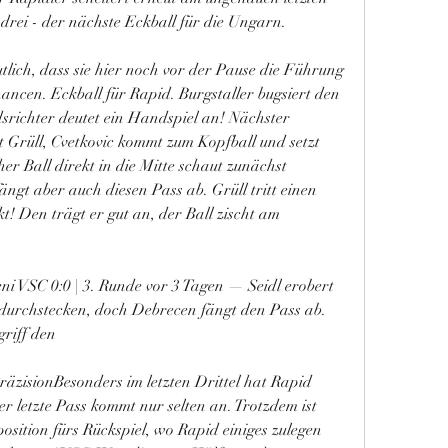
drei - der nächste Eckball für die Ungarn.
tlich, dass sie hier noch vor der Pause die Führung 
ancen. Eckball für Rapid. Burgstaller bugsiert den 
dsrichter deutet ein Handspiel an! Nächster 
t Grüll, Cvetkovic kommt zum Kopfball und setzt 
r Ball direkt in die Mitte schaut zunächst 
ngt aber auch diesen Pass ab. Grüll tritt einen 
t! Den trägt er gut an, der Ball zischt am 
ni VSC 0:0 | 3. Runde vor 3 Tagen — Seidl erobert 
r durchstecken, doch Debrecen fängt den Pass ab. 
riff den
äzisionBesonders im letzten Drittel hat Rapid 
r letzte Pass kommt nur selten an. Trotzdem ist 
sition fürs Rückspiel, wo Rapid einiges zulegen 