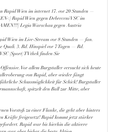
n Rapid Wien im internet 17. vor 20 Stunden — 
N<] Rapid Wien gegen Debreceni VSC im 
AMEN!!!] Legia Warschau gegen Austria
id Wien im Live-Stream vor 8 Stunden — fan. 
uali. 3. Rd. Hinspiel vor 7 Tagen — Rd. 
VSC (Sport) TVthek finden Sie
 Offensive. Vor allem Burgstaller versucht sich heute 
Balleroberung von Rapid, aber wieder fängt 
ährliche Schussmöglichkeit für Schick! Burgstaller 
rmannschaft, spitzelt den Ball zur Mitte, aber 
nen Vorstoß zu einer Flanke, die geht aber hinters 
n Kräfte freigesetzt! Rapid kommt jetzt stärker 
gefordert. Rapid war bis hierhin die aktivere 
rn war aber bisher die beste Aktion.