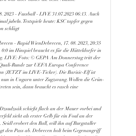
. 2023 - Fussball - LIVE 31.07.2023 06:13. Auch 
 jubeln. Testspiele heute: KSC tapfer gegen 
on schlägt
ecen - Rapid WienDebrecen, 17. 08. 2023, 20:35 
0 im Hinspiel braucht es für die Hütteldorfer in 
ng. LIVE: Foto: © GEPA Am Donnerstag tritt der 
n Quali-Runde zur UEFA Europa Conference 
 (JETZT im LIVE-Ticker). Die Barisic-Elf ist 
e nun in Ungarn unter Zugzwang. Wollen die Grün-
eten sein, dann braucht es rasch eine 
 Dzsudzsák schießt flach an der Mauer vorbei und 
feld sieht als erster Gelb für ein Foul an der 
eidl erobert den Ball, will ihn auf Burgstaller 
gt den Pass ab. Debrecen holt beim Gegenangriff 