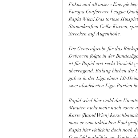
Fokus und all unsere Energie lie
Europa Conference League Qualif
Rapid Wien! Das torlose Hinspiel
Stammkräften Gelbe Karten, spiel
Strecken auf Augenhöhe.
Die Generalprobe für das Rückspie
Debrecen folgte in der Bundeslig
ist für Rapid erst recht Vorsicht 
überragend. Bislang blieben die U
gab es in der Liga einen 1:0-Heim
zwei absolvierten Liga-Partien l
Rapid wird hier wohl das Unentsc
Minuten nicht mehr nach vorne dr
Karte (Rapid Wien) KerschbaumZue
muss er zum taktischen Foul greif
Rapid hier vielleicht doch noch de
Querfeld endgültig, ein Konter de