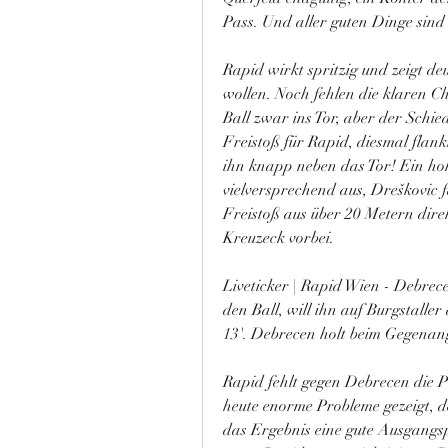
Pass. Und aller guten Dinge sind 
Rapid wirkt spritzig und zeigt deu
wollen. Noch fehlen die klaren Ch
Ball zwar ins Tor, aber der Schie
Freistoß für Rapid, diesmal flank
ihn knapp neben das Tor! Ein hohe
vielversprechend aus, Dreškovic fä
Freistoß aus über 20 Metern direk
Kreuzeck vorbei.
Liveticker | Rapid Wien - Debrece
den Ball, will ihn auf Burgstalle
13'. Debrecen holt beim Gegenang
Rapid fehlt gegen Debrecen die Pr
heute enorme Probleme gezeigt, de
das Ergebnis eine gute Ausgangspo