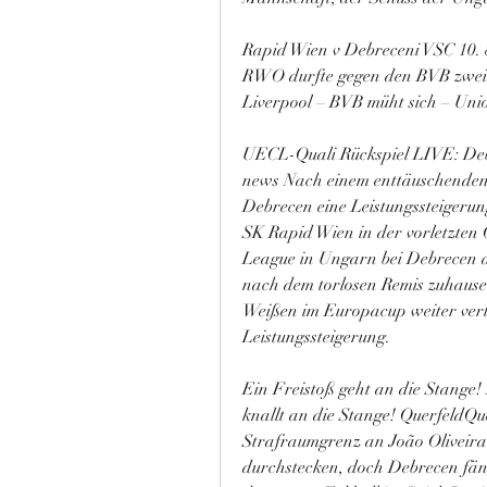
Rapid Wien v Debreceni VSC 10. 8
RWO durfte gegen den BVB zweimal
Liverpool – BVB müht sich – Uni
UECL-Quali Rückspiel LIVE: Debr
news Nach einem enttäuschenden 0:
Debrecen eine Leistungssteigeru
SK Rapid Wien in der vorletzte
League in Ungarn bei Debrecen an
nach dem torlosen Remis zuhaus
Weißen im Europacup weiter vertr
Leistungssteigerung.
Ein Freistoß geht an die Stange!
knallt an die Stange! QuerfeldQuer
Strafraumgrenz an João Oliveira. S
durchstecken, doch Debrecen fän