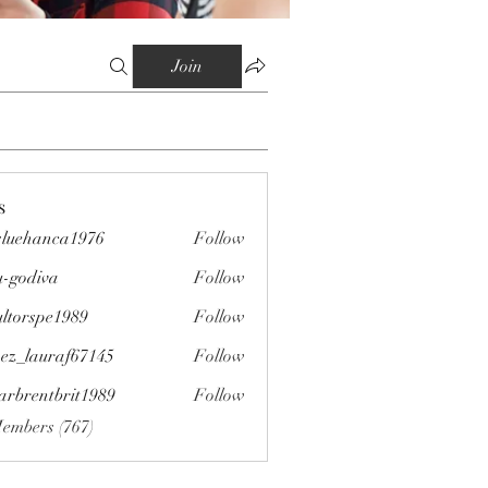
Join
s
sluehanca1976
Follow
anca1976
-godiva
Follow
iva
ultorspe1989
Follow
spe1989
ez_lauraf67145
Follow
auraf67145
arbrentbrit1989
Follow
ntbrit1989
Members (767)