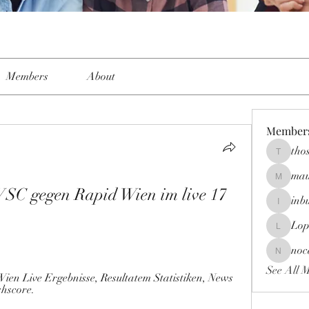
Members
About
Member
tho
thoslueh
mau
mau-god
 VSC gegen Rapid Wien im live 17 
inb
inbultor
Lop
Lopez_l
noc
nocarbre
See All 
ien Live Ergebnisse, Resultatem Statistiken, News 
hscore.