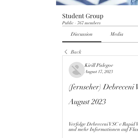
Student Group
Public
·
767 members
Discussion
Media
Back
Kirill Pislegov
August 17, 2023
(fernseher) Debreceni
August 2023
Verfolge Debreceni VSC v Rapid W
und mehr Informationen auf Flas