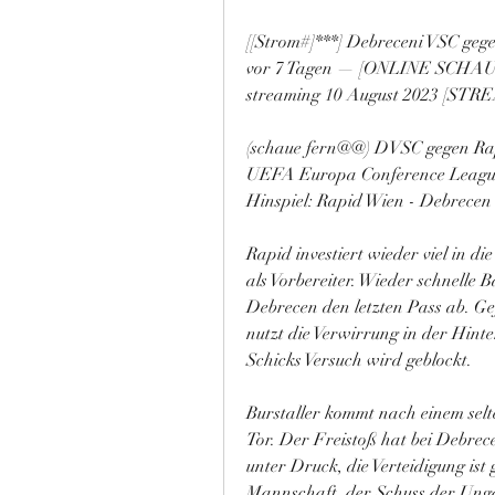
[[Strom#]***] Debreceni VSC gege
vor 7 Tagen — [ONLINE SCHAUE
streaming 10 August 2023 [STRE
(schaue fern@@) DVSC gegen Rap
UEFA Europa Conference League Q
Hinspiel: Rapid Wien - Debrecen 
Rapid investiert wieder viel in die
als Vorbereiter. Wieder schnelle 
Debrecen den letzten Pass ab. Gef
nutzt die Verwirrung in der Hinte
Schicks Versuch wird geblockt.
Burstaller kommt nach einem selte
Tor. Der Freistoß hat bei Debrece
unter Druck, die Verteidigung ist 
Mannschaft, der Schuss der Unga